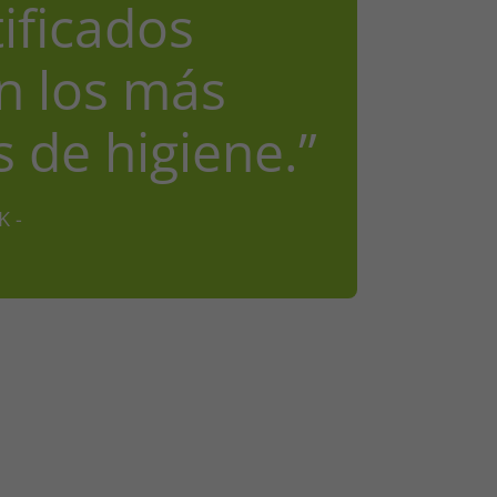
tificados
n los más
 de higiene.”
K -