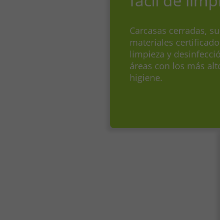
fácil de limp
Carcasas cerradas, sup
materiales certificad
limpieza y desinfecci
áreas con los más alt
higiene.