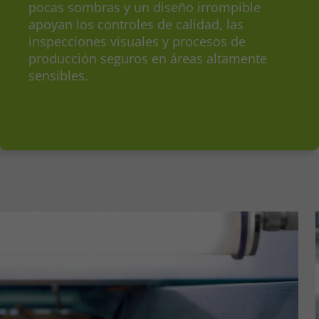
pocas sombras y un diseño irrompible
apoyan los controles de calidad, las
inspecciones visuales y procesos de
producción seguros en áreas altamente
sensibles.
se