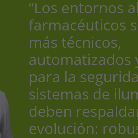
“Los entornos a
farmacéuticos s
más técnicos,
automatizados y
para la segurid
sistemas de ilu
deben respaldar
evolución: robus