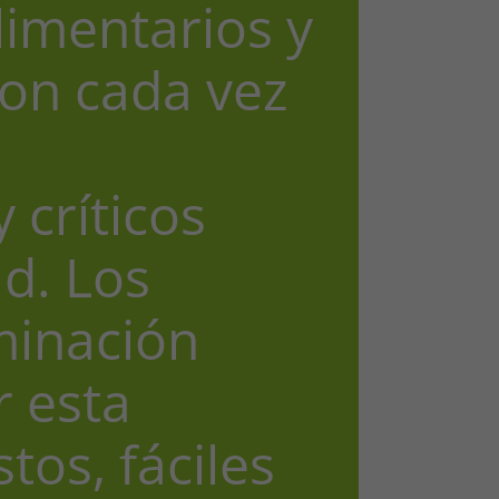
limentarios y
on cada vez
 críticos
ad. Los
minación
 esta
tos, fáciles