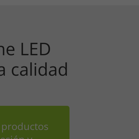
ene LED
a calidad
a productos