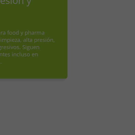
esión y
ara food y pharma
impieza, alta presión,
resivos. Siguen
entes incluso en
.