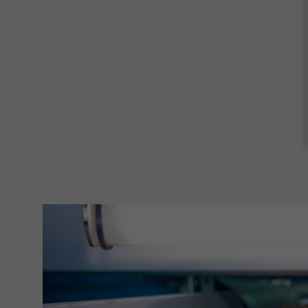
Accept All
Save
Refu