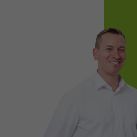
Required
Consent Information