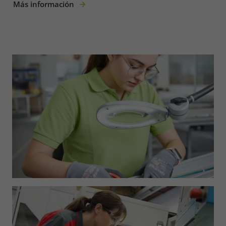
Más información
Marketing
Consent Information
Accept All
Save
Refuse
Legal notice
Privacy policy