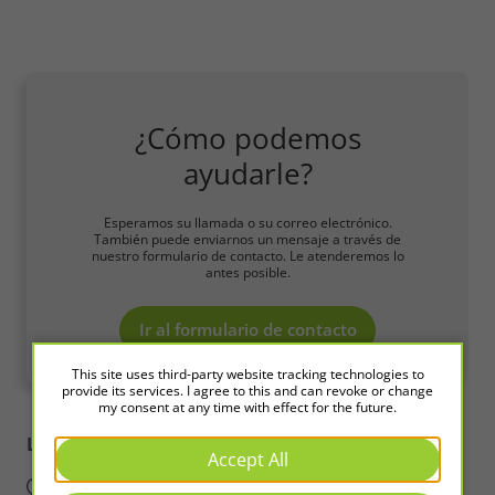
¿Cómo podemos
ayudarle?
Esperamos su llamada o su correo electrónico.
También puede enviarnos un mensaje a través de
nuestro formulario de contacto. Le atenderemos lo
antes posible.
Ir al formulario de contacto
This site uses third-party website tracking technologies to
provide its services. I agree to this and can revoke or change
my consent at any time with effect for the future.
LED2WORK
Intelligence in Light
Accept All