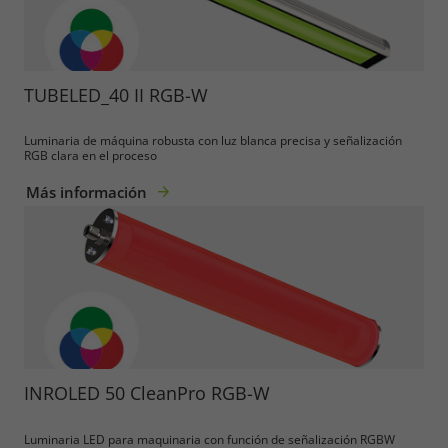
TUBELED_40 II RGB-W
Marketing
Luminaria de máquina robusta con luz blanca precisa y señalización
Consent Information
RGB clara en el proceso
Más información
Accept All
Save
Refuse
Legal notice
Privacy policy
INROLED 50 CleanPro RGB-W
Luminaria LED para maquinaria con función de señalización RGBW