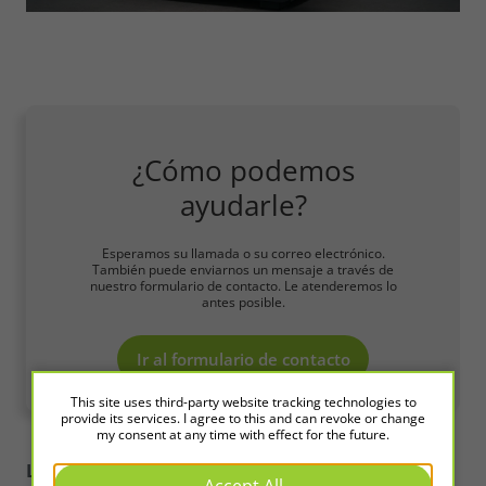
¿Cómo podemos
ayudarle?
Esperamos su llamada o su correo electrónico.
También puede enviarnos un mensaje a través de
nuestro formulario de contacto. Le atenderemos lo
antes posible.
Ir al formulario de contacto
This site uses third-party website tracking technologies to
provide its services. I agree to this and can revoke or change
my consent at any time with effect for the future.
LED2WORK
Intelligence in Light
Accept All