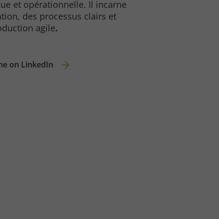
ue et opérationnelle. Il incarne
ation, des processus clairs et
duction agile
.
me on LinkedIn