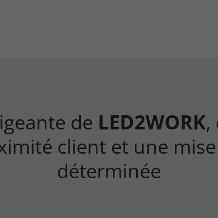
rigeante de
LED2WORK
,
oximité client et une mis
déterminée