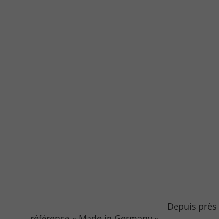
Depuis près de 20 ans, l’entrepri
référence « Made in Germany ».