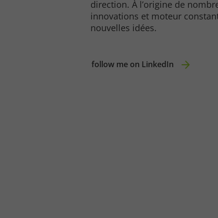
direction. À l’origine de nomb
innovations et moteur constan
nouvelles idé
Legal notice
Privacy policy
follow me on LinkedIn