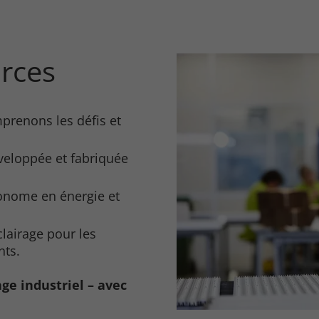
orces
renons les défis et
veloppée et fabriquée
onome en énergie et
clairage pour les
nts.
ge industriel – avec