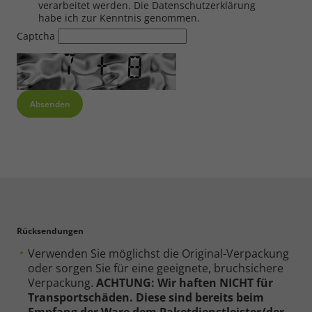
Cookie Informationen anzeigen
verarbeitet werden. Die Datenschutzerklärung
habe ich zur Kenntnis genommen.
Captcha
Alle akzeptieren
Speichern
Ablehnen
Impressum
Datenschutz
Rücksendungen
Verwenden Sie möglichst die Original-Verpackung
oder sorgen Sie für eine geeignete, bruchsichere
Verpackung.
ACHTUNG: Wir haften NICHT für
Transportschäden. Diese sind bereits beim