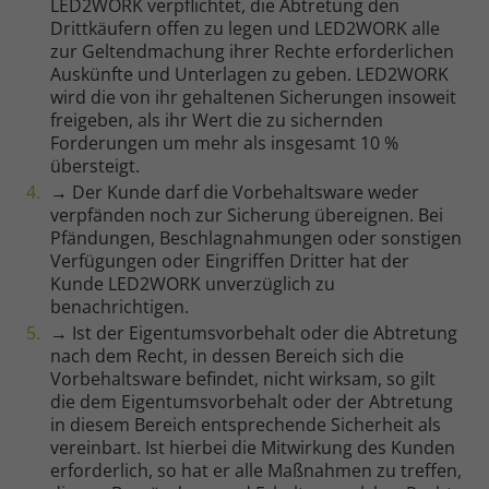
LED2WORK verpflichtet, die Abtretung den
Cookie Informationen anzeigen
Drittkäufern offen zu legen und LED2WORK alle
zur Geltendmachung ihrer Rechte erforderlichen
Auskünfte und Unterlagen zu geben. LED2WORK
wird die von ihr gehaltenen Sicherungen insoweit
Alle akzeptieren
freigeben, als ihr Wert die zu sichernden
Forderungen um mehr als insgesamt 10 %
übersteigt.
Speichern
→ Der Kunde darf die Vorbehaltsware weder
verpfänden noch zur Sicherung übereignen. Bei
Ablehnen
Pfändungen, Beschlagnahmungen oder sonstigen
Impressum
Datenschutz
Verfügungen oder Eingriffen Dritter hat der
Kunde LED2WORK unverzüglich zu
benachrichtigen.
→ Ist der Eigentumsvorbehalt oder die Abtretung
nach dem Recht, in dessen Bereich sich die
Vorbehaltsware befindet, nicht wirksam, so gilt
die dem Eigentumsvorbehalt oder der Abtretung
in diesem Bereich entsprechende Sicherheit als
vereinbart. Ist hierbei die Mitwirkung des Kunden
erforderlich, so hat er alle Maßnahmen zu treffen,