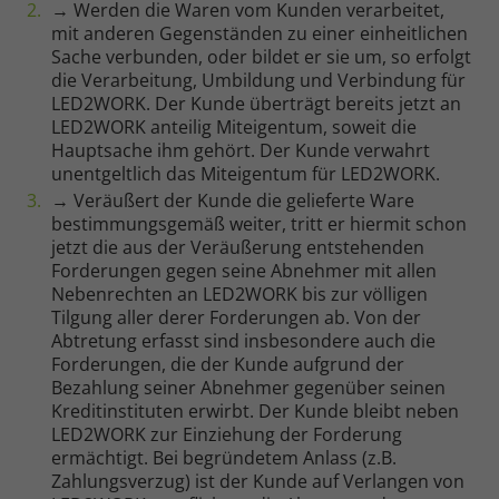
→ Werden die Waren vom Kunden verarbeitet,
mit anderen Gegenständen zu einer einheitlichen
Sache verbunden, oder bildet er sie um, so erfolgt
die Verarbeitung, Umbildung und Verbindung für
LED2WORK. Der Kunde überträgt bereits jetzt an
LED2WORK anteilig Miteigentum, soweit die
Hauptsache ihm gehört. Der Kunde verwahrt
unentgeltlich das Miteigentum für LED2WORK.
→ Veräußert der Kunde die gelieferte Ware
bestimmungsgemäß weiter, tritt er hiermit schon
jetzt die aus der Veräußerung entstehenden
Forderungen gegen seine Abnehmer mit allen
Notwendig
Nebenrechten an LED2WORK bis zur völligen
Tilgung aller derer Forderungen ab. Von der
Cookie Informationen anzeigen
Abtretung erfasst sind insbesondere auch die
Forderungen, die der Kunde aufgrund der
Bezahlung seiner Abnehmer gegenüber seinen
Kreditinstituten erwirbt. Der Kunde bleibt neben
LED2WORK zur Einziehung der Forderung
ermächtigt. Bei begründetem Anlass (z.B.
Marketing und Statistik
Zahlungsverzug) ist der Kunde auf Verlangen von