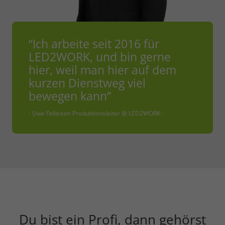
“Ich arbeite seit 2016 für
LED2WORK, und bin gerne
hier, weil man hier auf dem
kurzen Dienstweg viel
bewegen kann”
- Uwe Felleisen Produktionsleiter @ LED2WORK -
Du bist ein Profi, dann gehörst