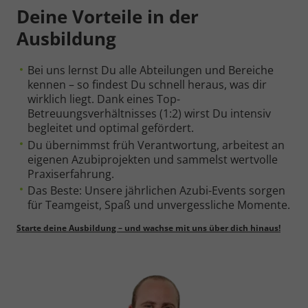
Deine Vorteile in der
Notwendig
Ausbildung
Cookie Informationen anzeigen
Bei uns lernst Du alle Abteilungen und Bereiche
kennen – so findest Du schnell heraus, was dir
wirklich liegt. Dank eines Top-
Betreuungsverhältnisses (1:2) wirst Du intensiv
begleitet und optimal gefördert.
Marketing und Statistik
Du übernimmst früh Verantwortung, arbeitest an
eigenen Azubiprojekten und sammelst wertvolle
Cookie Informationen anzeigen
Praxiserfahrung.
Das Beste: Unsere jährlichen Azubi-Events sorgen
für Teamgeist, Spaß und unvergessliche Momente.
Starte deine Ausbildung – und wachse mit uns über dich hinaus!
Alle akzeptieren
Speichern
Ablehnen