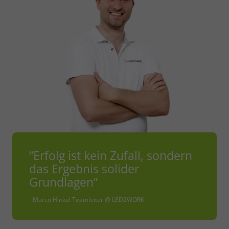
Impressum
Datenschutz
“Erfolg ist kein Zufall, sondern
das Ergebnis solider
Grundlagen”
- Marco Hinkel Teamleiter @ LED2WORK -