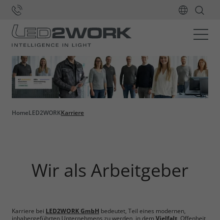
Home
LED2WORK
Karriere
Wir als Arbeitgeber
Karriere bei
LED2WORK GmbH
bedeutet, Teil eines modernen,
inhabergeführten Unternehmens zu werden, in dem
Vielfalt
, Offenheit