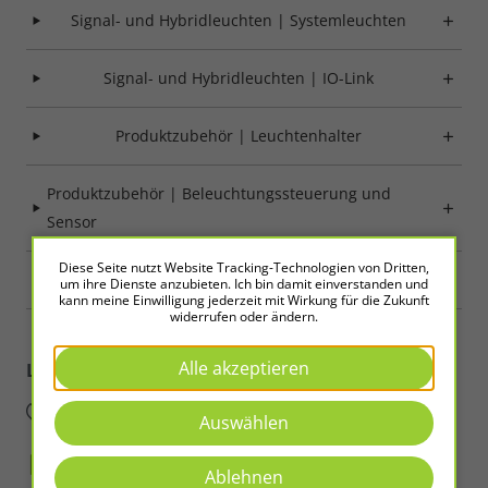
Speichern
Signal- und Hybridleuchten | Systemleuchten
Ablehnen
Signal- und Hybridleuchten | IO-Link
Impressum
Datenschutz
Produktzubehör | Leuchtenhalter
Produktzubehör | Beleuchtungssteuerung und
Sensor
Diese Seite nutzt Website Tracking-Technologien von Dritten,
Produktzubehör | Leitungen
um ihre Dienste anzubieten. Ich bin damit einverstanden und
kann meine Einwilligung jederzeit mit Wirkung für die Zukunft
widerrufen oder ändern.
Alle akzeptieren
LED2WORK
Intelligence in Light
Auswählen
Ablehnen