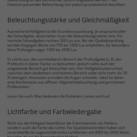
Faktoren passender Beleuchtung sich jedoch grundsätzlich dieselben.
Beleuchtungsstärke und Gleichmäßigkeit
Ausreichend Helligkeit ist die Grundvoraussetzung. Je anspruchsvoller
die Sehaufgabe, desto höher muss die Beleuchtungsstärke sein. Für
normale Sehaufgaben reichen 500 Lux aus. Bei der Qualitätsprüfung
werden hingegen Werte von 750 bis 1000 Lux empfohlen, für besonders
feine Prüfungen sogar 1500 bis 2000 Lux.
Es reicht aus, den unmittelbaren Bereich der Prüfaufgabe (z. B. den
Prüftisch) in dieser Stärke zu beleuchten. Jedoch sollte auch der
umgebende Bereich gut beleuchtet sein: Der Helligkeitsunterschied
zwischen dem dunkelsten und hellsten Bereich sollte nicht mehr als 30
% betragen. Ansonsten ermüden die Augen schneller. Ideal ist daher
eine Kombination aus diffuser Allgemeinbeleuchtung und gerichteten
Prüfleuchten.
Lesen Sie auch: Was bedeuten die Einheiten Lumen und Lux?
Notwendig
Lichtfarbe und Farbwiedergabe
Cookie Informationen anzeigen
Nicht nur die Helligkeit beeinflusst die Erkennbarkeit von Fehlern,
sondern auch die Farbe des Lichts. Für Qualitätskontrollen haben sich
neutralweiße bis tageslichtähnliche Lichtfarben mit 4000 bis 6000 Kelvin
bewährt, da sie die Konzentration fördern.