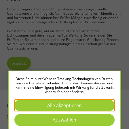
Ohne normgerechte Beleuchtung ist eine zuverlässige visuelle
Qualitätskontrolle unmöglich. Nur mit ausreichend hellem, blendfreiem
und farbtreuen Licht können Ihre Prüfer Mängel zuverlässig erkennen –
egal ob mit bloßem Auge oder mithilfe optischer Prüfsysteme.
Investieren Sie in gute, auf die Prüfaufgaben abgestimmte
Lichtlösungen und deren regelmäßige Wartung. So vermeiden Sie
Prüffehler, Reklamationen und teure Folgekosten. Gleichzeitig fördern
Sie die Gesundheit und Leistungsfähigkeit Ihrer Beschäftigten in der
Qualitätssicherung.
zurück
Diese Seite nutzt Website Tracking-Technologien von Dritten,
um ihre Dienste anzubieten. Ich bin damit einverstanden und
kann meine Einwilligung jederzeit mit Wirkung für die Zukunft
widerrufen oder ändern.
Alle akzeptieren
LED2WORK
Intelligence in Light
Auswählen