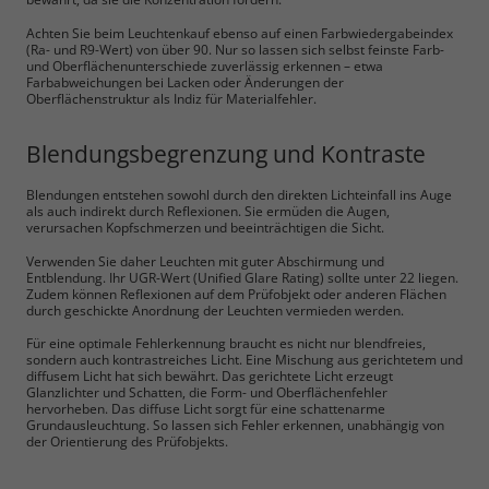
Achten Sie beim Leuchtenkauf ebenso auf einen Farbwiedergabeindex
(Ra- und R9-Wert) von über 90. Nur so lassen sich selbst feinste Farb-
Marketing und Statistik
und Oberflächenunterschiede zuverlässig erkennen – etwa
Farbabweichungen bei Lacken oder Änderungen der
Oberflächenstruktur als Indiz für Materialfehler.
Cookie Informationen anzeigen
Blendungsbegrenzung und Kontraste
Blendungen entstehen sowohl durch den direkten Lichteinfall ins Auge
als auch indirekt durch Reflexionen. Sie ermüden die Augen,
Alle akzeptieren
verursachen Kopfschmerzen und beeinträchtigen die Sicht.
Verwenden Sie daher Leuchten mit guter Abschirmung und
Speichern
Entblendung. Ihr UGR-Wert (Unified Glare Rating) sollte unter 22 liegen.
Zudem können Reflexionen auf dem Prüfobjekt oder anderen Flächen
durch geschickte Anordnung der Leuchten vermieden werden.
Ablehnen
Für eine optimale Fehlerkennung braucht es nicht nur blendfreies,
sondern auch kontrastreiches Licht. Eine Mischung aus gerichtetem und
Impressum
Datenschutz
diffusem Licht hat sich bewährt. Das gerichtete Licht erzeugt
Glanzlichter und Schatten, die Form- und Oberflächenfehler
hervorheben. Das diffuse Licht sorgt für eine schattenarme
Grundausleuchtung. So lassen sich Fehler erkennen, unabhängig von
der Orientierung des Prüfobjekts.