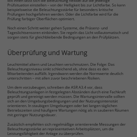
Mit ihnen lässt sich die Beleuchtung flexibel auf die jeweilige
Prüfsituation einstellen – von der Helligkeit bis zur Lichtfarbe. So kann
beispielsweise die Beleuchtungsstärke für besonders kritische
Prüfungen hochgefahren werden. Oder die Lichtfarbe wird für die
Prüfung farbiger Oberflächen optimiert.
Noch einen Schritt weiter gehen Systeme, die Präsenz- und
Tageslichtsensoren einbinden. Sie regeln das Licht vollautomatisch und
sorgen stets für gleichbleibende Bedingungen an den Prüfplätzen.
Überprüfung und Wartung
Leuchtmittel altern und Leuchten verschmutzen. Die Folge: Das
Beleuchtungsniveau sinkt schleichend ab, ohne dass es den
Mitarbeitenden auffällt. Irgendwann werden die Normwerte deutlich
unterschritten – mit allen zuvor beschriebenen Risiken.
Um dem vorzubeugen, schreiben die ASR A3.4 vor, dass
Beleuchtungsanlagen in festgelegten Abständen durch eine Fachkraft
geprüft und gereinigt werden müssen. Die Wartungsintervalle sollten
sich an den Umgebungsbedingungen und der Nutzungsintensität
orientieren. In staubigen Umgebungen oder bei langen täglichen
Betriebszeiten sind häufigere Wartungen nötig als in sauberen Räumen
mit geringer Nutzungsdauer.
Zusätzlich empfehlen sich regelmäßige orientierende Messungen der
Beleuchtungsstärke an repräsentativen Arbeitsplätzen, um die
Leistungsfähigkeit der Anlage zu überprüfen.