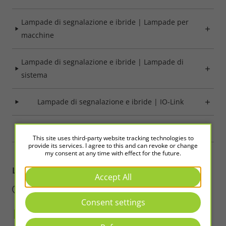
Save
Lampade di segnalazione e ibride | Lampade per
Refuse
macchine
Legal notice
Privacy policy
Lampade di segnalazione e ibride | Lampade di
sistema
Lampade di segnalazione e ibride | IO-Link
Accessori prodotto
This site uses third-party website tracking technologies to
provide its services. I agree to this and can revoke or change
my consent at any time with effect for the future.
LED2WORK
Intelligence in Light
Accept All
Consent settings