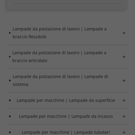
Lampade da postazione di lavoro | Lampade a
Required
braccio flessibile
Consent Information
Lampade da postazione di lavoro | Lampade a
braccio articolato
Lampade da postazione di lavoro | Lampade di
Marketing
sistema
Consent Information
Lampade per macchine | Lampade da superficie
Lampade per macchine | Lampade da incasso
Accept All
Lampade per macchine | Lampade tubolari