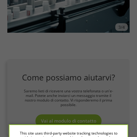
3/4
Come possiamo aiutarvi?
Saremo lieti di ricevere una vostra telefonata o un'e-
mail. Potete anche inviarci un messaggio tramite il
nostro modulo di contatto. Vi risponderemo il prima
possibile.
Vai al modulo di contatto
This site uses third-party website tracking technologies to