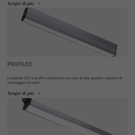
Scopri di più
Required
PROFILED
Consent Information
Lampada LED a profilo industriale con luce di alta qualità e opzioni di
montaggio versatili
Scopri di più
Marketing
Consent Information