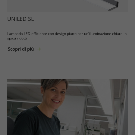
Accept All
UNILED SL
Save
Lampada LED efficiente con design piatto per un’illuminazione chiara in
spazi ridotti
Refuse
Scopri di più
Legal notice
Privacy policy