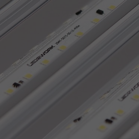
Accept All
Save
Refu
Legal notice
Privacy policy