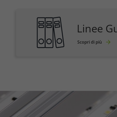
Linee G
Scopri di più