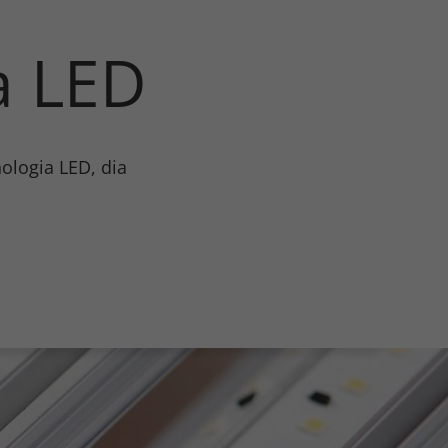
a LED
Certificati
Scopri di più
nologia LED, dia