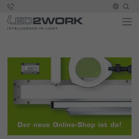
Home
LED2WORK
News und Presse