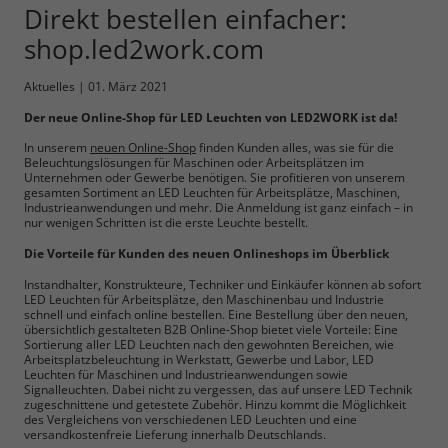
Direkt bestellen einfacher:
shop.led2work.com
Aktuelles
|
01. März 2021
Notwendig
Der neue Online-Shop für LED Leuchten von LED2WORK ist da!
In unserem
neuen Online-Shop
finden Kunden alles, was sie für die
Cookie Informationen anzeigen
Beleuchtungslösungen für Maschinen oder Arbeitsplätzen im
Unternehmen oder Gewerbe benötigen. Sie profitieren von unserem
gesamten Sortiment an LED Leuchten für Arbeitsplätze, Maschinen,
Industrieanwendungen und mehr. Die Anmeldung ist ganz einfach – in
nur wenigen Schritten ist die erste Leuchte bestellt.
Die Vorteile für Kunden des neuen Onlineshops im Überblick
Marketing und Statistik
Instandhalter, Konstrukteure, Techniker und Einkäufer können ab sofort
LED Leuchten für Arbeitsplätze, den Maschinenbau und Industrie
schnell und einfach online bestellen. Eine Bestellung über den neuen,
Cookie Informationen anzeigen
übersichtlich gestalteten B2B Online-Shop bietet viele Vorteile: Eine
Sortierung aller LED Leuchten nach den gewohnten Bereichen, wie
Arbeitsplatzbeleuchtung in Werkstatt, Gewerbe und Labor, LED
Leuchten für Maschinen und Industrieanwendungen sowie
Signalleuchten. Dabei nicht zu vergessen, das auf unsere LED Technik
zugeschnittene und getestete Zubehör. Hinzu kommt die Möglichkeit
Alle akzeptieren
des Vergleichens von verschiedenen LED Leuchten und eine
versandkostenfreie Lieferung innerhalb Deutschlands.