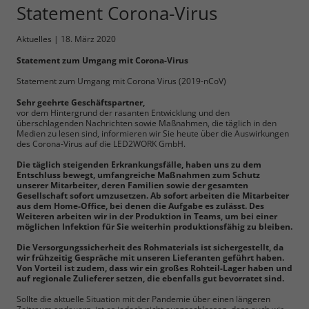
Statement Corona-Virus
Aktuelles
|
18. März 2020
Statement zum Umgang mit Corona-Virus
Notwendig
Statement zum Umgang mit Corona Virus (2019-nCoV)
Cookie Informationen anzeigen
Sehr geehrte Geschäftspartner,
vor dem Hintergrund der rasanten Entwicklung und den
überschlagenden Nachrichten sowie Maßnahmen, die täglich in den
Medien zu lesen sind, informieren wir Sie heute über die Auswirkungen
des Corona-Virus auf die LED2WORK GmbH.
Die täglich steigenden Erkrankungsfälle, haben uns zu dem
Marketing und Statistik
Entschluss bewegt, umfangreiche Maßnahmen zum Schutz
unserer Mitarbeiter, deren Familien sowie der gesamten
Gesellschaft sofort umzusetzen. Ab sofort arbeiten die Mitarbeiter
Cookie Informationen anzeigen
aus dem Home-Office, bei denen die Aufgabe es zulässt. Des
Weiteren arbeiten wir in der Produktion in Teams, um bei einer
möglichen Infektion für Sie weiterhin produktionsfähig zu bleiben.
Die Versorgungssicherheit des Rohmaterials ist sichergestellt, da
wir frühzeitig Gespräche mit unseren Lieferanten geführt haben.
Alle akzeptieren
Von Vorteil ist zudem, dass wir ein großes Rohteil-Lager haben und
auf regionale Zulieferer setzen, die ebenfalls gut bevorratet sind.
Sollte die aktuelle Situation mit der Pandemie über einen längeren
Speichern
Zeitraum andauern, ist es jedoch nicht ausgeschlossen, dass auch wir