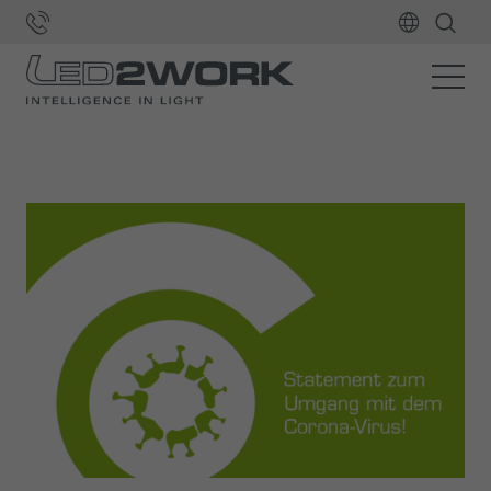
Home
LED2WORK
News und Presse