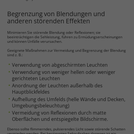
Begrenzung von Blendungen und
anderen störenden Effekten
Minimieren Sie störende Blendung oder Reflexionen; sie
beeinträchtigen die Sehleistung, führen zu Ermüdungserscheinungen
und können Unfälle verursachen.
Geeignete Maßnahmen zur Vermeidung und Begrenzung der Blendung
sind z. B.:
Verwendung von abgeschirmten Leuchten
Notwendig
Verwendung von weniger hellen oder weniger
gerichteten Leuchten
Anordnung der Leuchten außerhalb des
Cookie Informationen anzeigen
Hauptblickfeldes
Aufhellung des Umfelds (helle Wände und Decken,
Umgebungsbeleuchtung)
Vermeidung von Reflexionen durch matte
Marketing und Statistik
Oberflächen und entspiegelte Bildschirme.
Ebenso sollte flimmerndes, pulsierendes Licht sowie störende Schatten
Cookie Informationen anzeigen
vermieden werden. Bei bestimmten Sehaufgaben dagegen ist ein