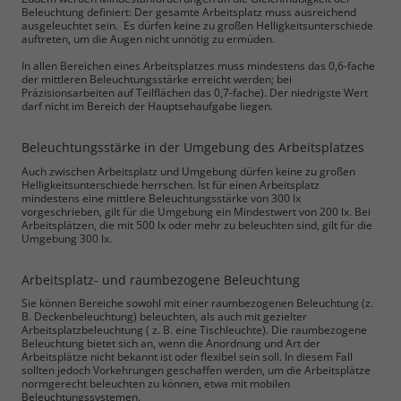
Beleuchtung definiert: Der gesamte Arbeitsplatz muss ausreichend
ausgeleuchtet sein. Es dürfen keine zu großen Helligkeitsunterschiede
auftreten, um die Augen nicht unnötig zu ermüden.
In allen Bereichen eines Arbeitsplatzes muss mindestens das 0,6-fache
der mittleren Beleuchtungsstärke erreicht werden; bei
Präzisionsarbeiten auf Teilflächen das 0,7-fache). Der niedrigste Wert
darf nicht im Bereich der Hauptsehaufgabe liegen.
Beleuchtungsstärke in der Umgebung des Arbeitsplatzes
Auch zwischen Arbeitsplatz und Umgebung dürfen keine zu großen
Helligkeitsunterschiede herrschen. Ist für einen Arbeitsplatz
mindestens eine mittlere Beleuchtungsstärke von 300 lx
vorgeschrieben, gilt für die Umgebung ein Mindestwert von 200 lx. Bei
Arbeitsplätzen, die mit 500 lx oder mehr zu beleuchten sind, gilt für die
Umgebung 300 lx.
Arbeitsplatz- und raumbezogene Beleuchtung
Sie können Bereiche sowohl mit einer raumbezogenen Beleuchtung (z.
B. Deckenbeleuchtung) beleuchten, als auch mit gezielter
Arbeitsplatzbeleuchtung ( z. B. eine Tischleuchte). Die raumbezogene
Beleuchtung bietet sich an, wenn die Anordnung und Art der
Arbeitsplätze nicht bekannt ist oder flexibel sein soll. In diesem Fall
sollten jedoch Vorkehrungen geschaffen werden, um die Arbeitsplätze
normgerecht beleuchten zu können, etwa mit mobilen
Beleuchtungssystemen.