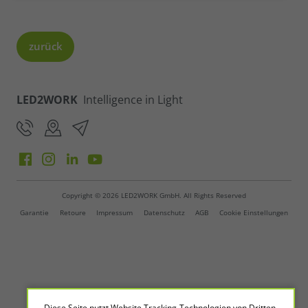
zurück
LED2WORK
Intelligence in Light
Copyright © 2026 LED2WORK GmbH. All Rights Reserved
Garantie
Retoure
Impressum
Datenschutz
AGB
Cookie Einstellungen
Diese Seite nutzt Website Tracking-Technologien von Dritten,