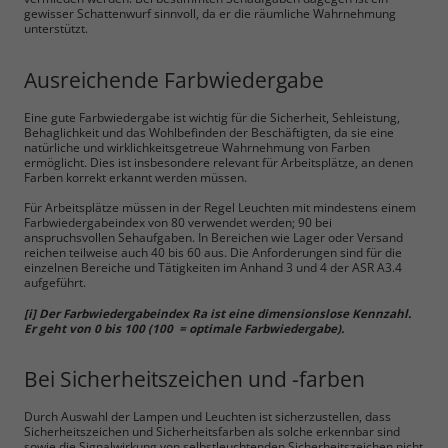
gewisser Schattenwurf sinnvoll, da er die räumliche Wahrnehmung
unterstützt.
Ausreichende Farbwiedergabe
Alle akzeptieren
Eine gute Farbwiedergabe ist wichtig für die Sicherheit, Sehleistung,
Behaglichkeit und das Wohlbefinden der Beschäftigten, da sie eine
Speichern
natürliche und wirklichkeitsgetreue Wahrnehmung von Farben
ermöglicht. Dies ist insbesondere relevant für Arbeitsplätze, an denen
Farben korrekt erkannt werden müssen.
Ablehnen
Für Arbeitsplätze müssen in der Regel Leuchten mit mindestens einem
Impressum
Datenschutz
Farbwiedergabeindex von 80 verwendet werden; 90 bei
anspruchsvollen Sehaufgaben. In Bereichen wie Lager oder Versand
reichen teilweise auch 40 bis 60 aus. Die Anforderungen sind für die
einzelnen Bereiche und Tätigkeiten im Anhand 3 und 4 der ASR A3.4
aufgeführt.
[i] Der Farbwiedergabeindex Ra ist eine dimensionslose Kennzahl.
Er geht von 0 bis 100 (100 = optimale Farbwiedergabe).
Bei Sicherheitszeichen und -farben
Durch Auswahl der Lampen und Leuchten ist sicherzustellen, dass
Sicherheitszeichen und Sicherheitsfarben als solche erkennbar sind
sowie die Signalwirkung von selbstleuchtenden Sicherheitszeichen nicht