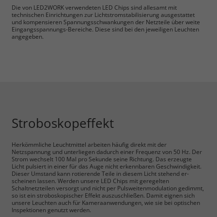
Die von LED2WORK verwendeten LED Chips sind allesamt mit
technischen Einrichtungen zur Lichtstromstabilisierung ausgestattet
und kompensieren Spannungsschwankungen der Netzteile über weite
Eingangsspannungs-Bereiche. Diese sind bei den jeweiligen Leuchten
angegeben.
Notwendig
Cookie Informationen anzeigen
Stroboskopeffekt
Herkömmliche Leuchtmittel arbeiten häufig direkt mit der
Netzspannung und unterliegen dadurch einer Frequenz von 50 Hz. Der
Marketing und Statistik
Strom wechselt 100 Mal pro Sekunde seine Richtung. Das erzeugte
Licht pulsiert in einer für das Auge nicht erkennbaren Geschwindigkeit.
Dieser Umstand kann rotierende Teile in diesem Licht stehend er-
Cookie Informationen anzeigen
scheinen lassen. Werden unsere LED Chips mit geregelten
Schaltnetzteilen versorgt und nicht per Pulsweitenmodulation gedimmt,
so ist ein stroboskopischer Effekt auszuschließen. Damit eignen sich
unsere Leuchten auch für Kameraanwendungen, wie sie bei optischen
Inspektionen genutzt werden.