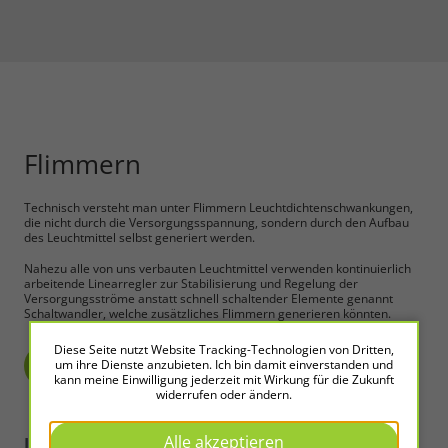
Alle akzeptieren
Speichern
Ablehnen
Impressum
Datenschutz
Flimmern
Technisch versteht man unter Flimmern Leuchtdichtenschwankungen,
die nicht durch die Versorgungsspannung, sondern durch den Aufbau
des Leuchtmittel selbst generiert werden.
Nahezu alle von uns verbauten Leuchtmittel verwenden kontinuierlich
arbeitende Linearregler zur Stabilisierung und Regelung der
Versorgungsströme anstatt schnell schaltender Elemente genannt
Schaltwandler, welche zusätzliches Flimmern generieren könnten.
Diese Seite nutzt Website Tracking-Technologien von Dritten,
zurück
um ihre Dienste anzubieten. Ich bin damit einverstanden und
kann meine Einwilligung jederzeit mit Wirkung für die Zukunft
widerrufen oder ändern.
Alle akzeptieren
LED2WORK
Intelligence in Light