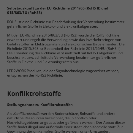
Ablehnen
Selbstauskunft zu der EU Richtlinie 2011/65 (RoHS II) und
015/863/EU (RoHS3)
Impressum
Datenschutz
ROHS ist eine Richtlinie zur Beschränkung der Verwendung bestimmter
gefährlicher Stoffe in Elektro- und Elektronikaltgeräten.
Mit der EU-Richtlinie 2015/863/EU (RoHS3) wurde die RoHS Richtline
erweitert und regelt die Verwendung sowie das Inverkehrbringen von
Gefahrstoffen in Elektrogeräten und elektronischen Bauelementen. Die
Richtlinie 2015/863 ist Bestandteil der Richtlinie 2011/65/EU (RoHS II).
Die Erweiterung der Richtlinie wird inoffiziell mit RoHS3 abgekürzt und
beschränkt bzw. schließt die Verwendung bestimmter gefährlicher
Stoffe in Elektro- und Elektronikgeräten aus.
LED2WORK Produkte, die der Signaltechnologie zugeordnet werden,
entsprechen der RoHS3 Richtlinie.
Konfliktrohstoffe
Stellungnahme zu Konfliktrohstoffen
Als
Konfliktrohstoffe
werden Bodenschätze, Rohstoffe und andere
natürliche Ressourcen bezeichnet, die in Konflikt- oder
Hochrisikogebieten angebaut oder gefördert werden. Der Abbau dieser
Stoffe findet illegal und außerhalb einer staatlichen Kontrolle statt. Zur
Gewinnung der umkämpften Stoffe werden, unter Umständen,