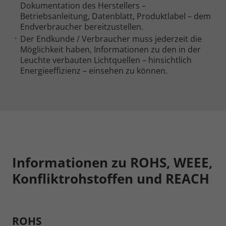
Dokumentation des Herstellers –
Betriebsanleitung, Datenblatt, Produktlabel – dem
Endverbraucher bereitzustellen.
Notwendig
Der Endkunde / Verbraucher muss jederzeit die
Möglichkeit haben, Informationen zu den in der
Cookie Informationen anzeigen
Leuchte verbauten Lichtquellen – hinsichtlich
Energieeffizienz – einsehen zu können.
Marketing und Statistik
Cookie Informationen anzeigen
Informationen zu ROHS, WEEE,
Konfliktrohstoffen und REACH
Alle akzeptieren
Speichern
ROHS