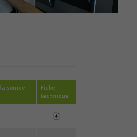
 la source
Fiche
technique