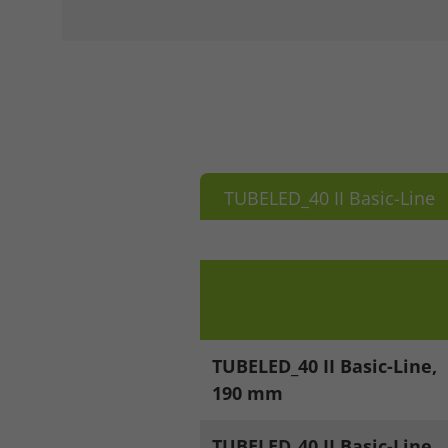
TUBELED_40 II Basic-Line
TUBELED_40 II Basic-Line,
190 mm
Accept All
Save
Refu
TUBELED_40 II Basic-Line,