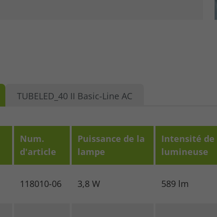
TUBELED_40 II Basic-Line AC
Num.
Puissance de la
Intensité de
d'article
lampe
lumineuse
118010-06
3,8 W
589 lm
se