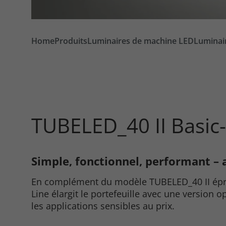
Home
Produits
Luminaires de machine LED
Luminair
TUBELED_40 II Basic
Simple, fonctionnel, performant – a
Required
En complément du modèle TUBELED_40 II épr
Line élargit le portefeuille avec une version 
Consent Information
les applications sensibles au prix.