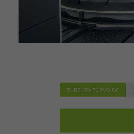
TUBELED_70 EVO DC
Accept All
Save
Refu