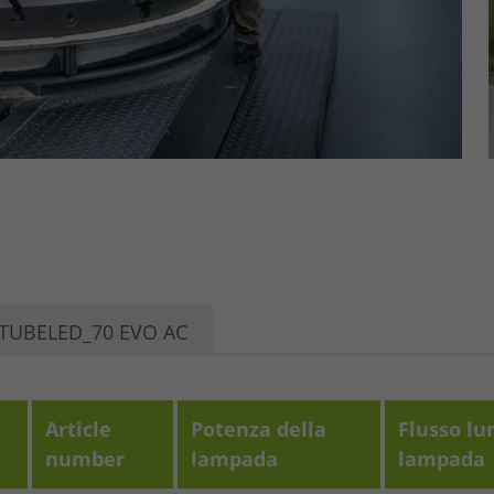
TUBELED_70 EVO AC
Article
Potenza della
Flusso lu
number
lampada
lampada
se