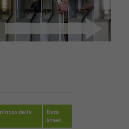
minoso della
Data
sheet