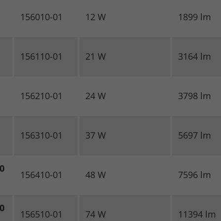
156010-01
12 W
1899 lm
156110-01
21 W
3164 lm
156210-01
24 W
3798 lm
156310-01
37 W
5697 lm
0
156410-01
48 W
7596 lm
0
156510-01
74 W
11394 lm