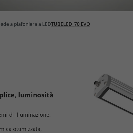
de a plafoniera a LED
TUBELED_70 EVO
lice, luminosità
temi di illuminazione.
mica ottimizzata,