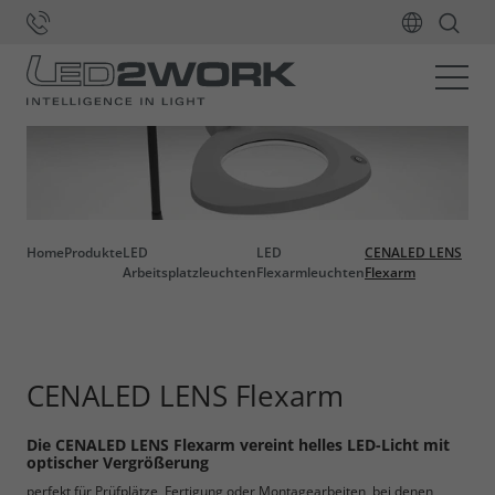
Home
Produkte
LED
LED
CENALED LENS
Arbeitsplatzleuchten
Flexarmleuchten
Flexarm
CENALED LENS Flexarm
Die CENALED LENS Flexarm vereint helles LED-Licht mit
optischer Vergrößerung
perfekt für Prüfplätze, Fertigung oder Montagearbeiten, bei denen