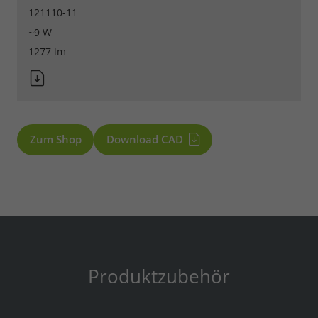
121110-11
~9 W
1277 lm
Zum Shop
Download CAD
Produktzubehör