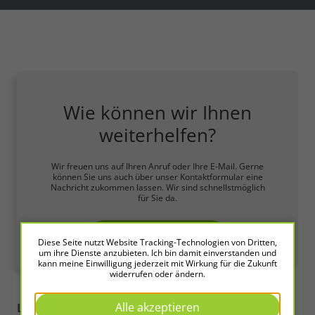
Wie können wir Ihnen
weiterhelfen?
Wir freuen uns auf Ihren Anruf oder Ihre E-Mail. Gerne
können Sie uns auch über unser Kontaktformular eine
Nachricht zukommen lassen. Wir sind schnellstmöglich
für Sie da.
Zum Kontaktformular
Diese Seite nutzt Website Tracking-Technologien von Dritten,
um ihre Dienste anzubieten. Ich bin damit einverstanden und
kann meine Einwilligung jederzeit mit Wirkung für die Zukunft
widerrufen oder ändern.
Alle akzeptieren
LED2WORK
Intelligence in Light