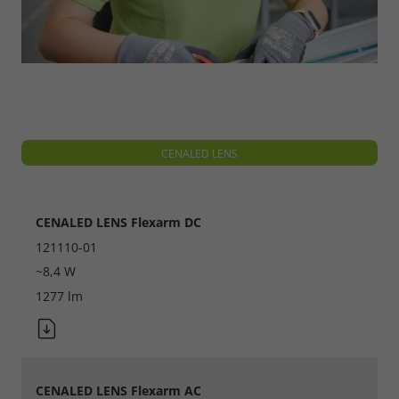
Alle akzeptieren
Speichern
Ablehnen
Impressum
Datenschutz
CENALED LENS
CENALED LENS Flexarm DC
121110-01
~8,4 W
1277 lm
CENALED LENS Flexarm AC