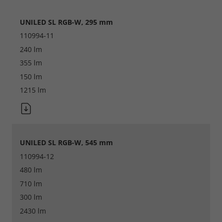
UNILED SL RGB-W, 295 mm
110994-11
Accept All
240 lm
355 lm
Save
150 lm
Refuse
1215 lm
Legal notice
Privacy policy
UNILED SL RGB-W, 545 mm
110994-12
480 lm
710 lm
300 lm
2430 lm