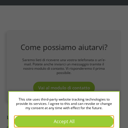
Come possiamo aiutarvi?
Saremo lieti di ricevere una vostra telefonata o un'e-
mail. Potete anche inviarci un messaggio tramite il
nostro modulo di contatto. Vi risponderemo il prima
possibile.
Vai al modulo di contatto
This site uses third-party website tracking technologies to
provide its services. I agree to this and can revoke or change
my consent at any time with effect for the future.
LED2WORK
Intelligence in Light
Accept All