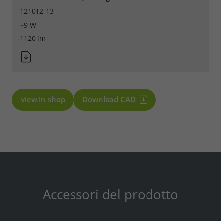
121012-13
~9 W
1120 lm
view in shop
Download CAD
Accessori del prodotto