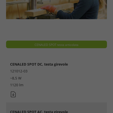
Accept All
Save
Refuse
Legal notice
Privacy policy
CENALED SPOT testa articolata
CENALED SPOT DC, testa girevole
121012-03
~8,5 W
1120 lm
CENALED SPOT AC, testa girevole