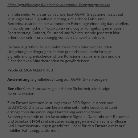
Klare Signalführung für sichere autonome Transportprozesse
Ein führender Anbieter von Schwerlast-AGV/FTS-Systemen setzt auf
leistungsstarke Signalbeleuchtung, um sichere Fahr- und
Betriebszustände seiner autonomen Fahrzeuge eindeutig darzustellen.
In hochdynamischen Produktions- und Logistikumgebungen müssen
Fahrtrichtung, Anfahrt, Stillstand und Warnzustände jederzeit klar
erkennbar sein – unabhängig von den Lichtverhältnissen.
Gerade in großen Hallen, Außenbereichen oder wechselnden
Umgebungsbedingungen ist eine gut sichtbare, mehrfarbige
Signalisierung entscheidend, um Kollisionen zu vermeiden und die
Sicherheit von Mitarbeitenden zu gewährleisten.
Produkt:
SIGNALED II RGB
Anwendung:
Signalbeleuchtung auf AGV/FTS-Fahrzeugen
Benefit:
Klare Statusanzeige, erhöhte Sicherheit, eindeutige
Kommunikation
Zum Einsatz kommen leistungsstarke RGB-Signalleuchten von
LED2WORK. Die Leuchten bieten eine sehr hohe Leuchtkraft und
ermöglichen die eindeutige Darstellung verschiedener
Notwendig
Fahrzeugzustände durch farbcodierte Signale. Dank robuster Bauweise
und Schutzart
IP54
sind sie zuverlässig gegen mechanische Einflüsse
und Umwelteinwirkungen geschützt – ideal für den Einsatz direkt auf
Cookie Informationen anzeigen
mobilen Fahrzeugplattformen.