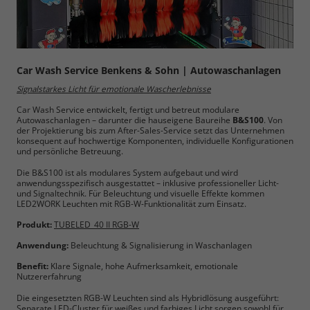
Car Wash Service Benkens & Sohn | Autowaschanlagen
Signalstarkes Licht für emotionale Wascherlebnisse
Car Wash Service entwickelt, fertigt und betreut modulare
Autowaschanlagen – darunter die hauseigene Baureihe
B&S100
. Von
der Projektierung bis zum After-Sales-Service setzt das Unternehmen
konsequent auf hochwertige Komponenten, individuelle Konfigurationen
und persönliche Betreuung.
Die B&S100 ist als modulares System aufgebaut und wird
anwendungsspezifisch ausgestattet – inklusive professioneller Licht-
und Signaltechnik. Für Beleuchtung und visuelle Effekte kommen
LED2WORK Leuchten mit RGB-W-Funktionalität zum Einsatz.
Produkt:
TUBELED_40 II RGB-W
Anwendung:
Beleuchtung & Signalisierung in Waschanlagen
Benefit:
Klare Signale, hohe Aufmerksamkeit, emotionale
Nutzererfahrung
Die eingesetzten RGB-W Leuchten sind als Hybridlösung ausgeführt:
Separate LED-Cluster für weißes und farbiges Licht sorgen sowohl für