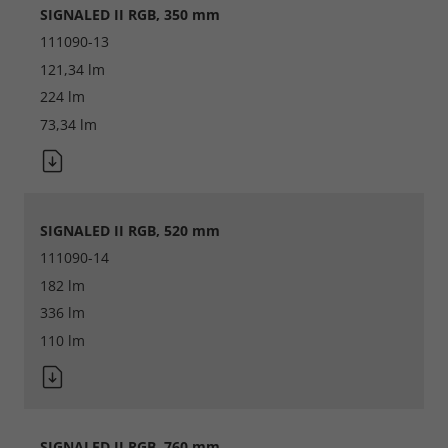
SIGNALED II RGB, 350 mm
111090-13
121,34 lm
Alle akzeptieren
224 lm
Speichern
73,34 lm
Ablehnen
Impressum
Datenschutz
SIGNALED II RGB, 520 mm
111090-14
182 lm
336 lm
110 lm
SIGNALED II RGB, 760 mm