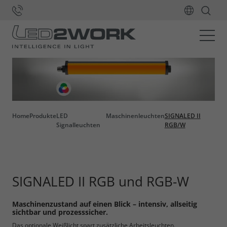
Home
Produkte
LED
Maschinenleuchten
SIGNALED II
Signalleuchten
RGB/W
SIGNALED II RGB und RGB-W
Maschinenzustand auf einen Blick – intensiv, allseitig
sichtbar und prozesssicher.
Das optionale Weißlicht spart zusätzliche Arbeitsleuchten.