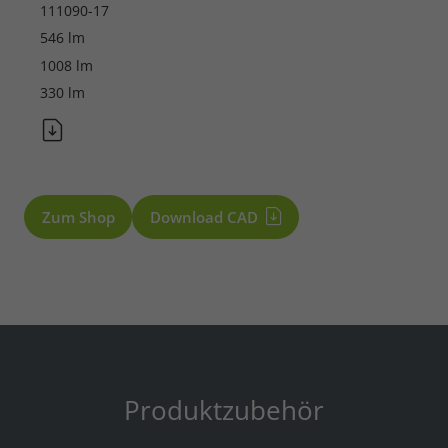
111090-17
546 lm
1008 lm
330 lm
Zum Shop
Download CAD
Produktzubehör