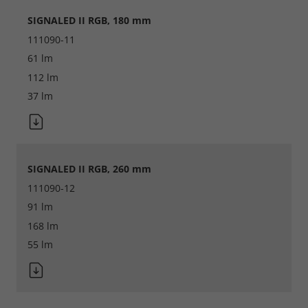
SIGNALED II RGB, 180 mm
111090-11
61 lm
112 lm
37 lm
Notwendig
SIGNALED II RGB, 260 mm
Cookie Informationen anzeigen
111090-12
91 lm
168 lm
55 lm
Marketing und Statistik
Cookie Informationen anzeigen