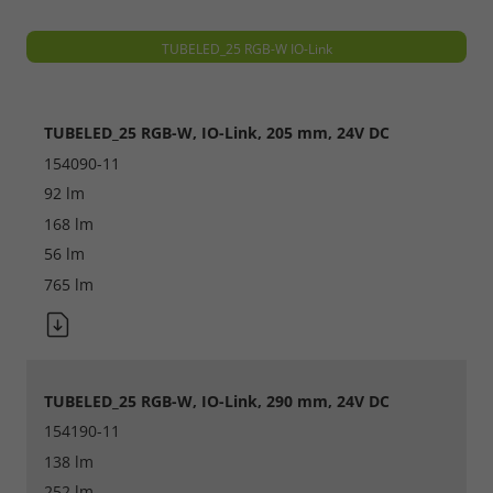
TUBELED_25 RGB-W IO-Link
TUBELED_25 RGB-W, IO-Link, 205 mm, 24V DC
154090-11
92 lm
168 lm
56 lm
765 lm
Notwendig
TUBELED_25 RGB-W, IO-Link, 290 mm, 24V DC
Cookie Informationen anzeigen
154190-11
138 lm
252 lm