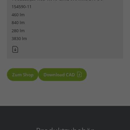
154590-11
460 lm
840 lm
280 lm
3830 lm
Zum Shop
Download CAD