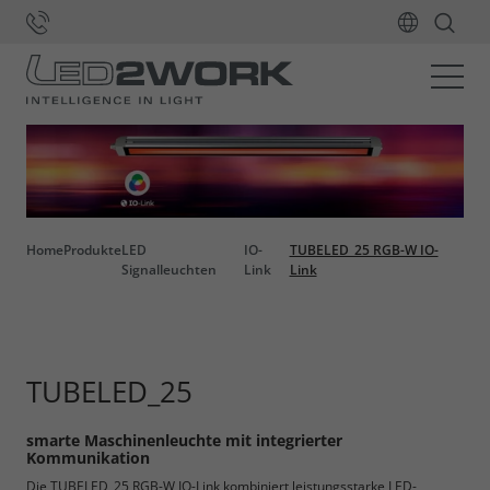
Home
Produkte
LED
IO-
TUBELED_25 RGB-W IO-
Signalleuchten
Link
Link
TUBELED_25
smarte Maschinenleuchte mit integrierter
Kommunikation
Die TUBELED_25 RGB-W IO-Link kombiniert leistungsstarke LED-