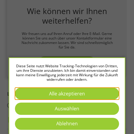
Wie können wir Ihnen
weiterhelfen?
Wir freuen uns auf Ihren Anruf oder Ihre E-Mail. Gerne
können Sie uns auch über unser Kontaktformular eine
Nachricht zukommen lassen. Wir sind schnellstmöglich
für Sie da.
Zum Kontaktformular
Diese Seite nutzt Website Tracking-Technologien von Dritten,
um ihre Dienste anzubieten. Ich bin damit einverstanden und
kann meine Einwilligung jederzeit mit Wirkung für die Zukunft
widerrufen oder ändern.
Alle akzeptieren
LED2WORK
Intelligence in Light
Auswählen
Ablehnen