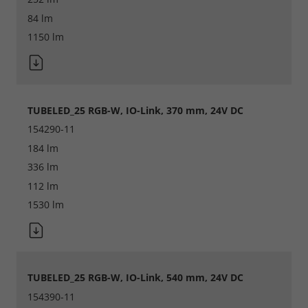
84 lm
Marketing und Statistik
1150 lm
Cookie Informationen anzeigen
TUBELED_25 RGB-W, IO-Link, 370 mm, 24V DC
Alle akzeptieren
154290-11
184 lm
Speichern
336 lm
Ablehnen
112 lm
1530 lm
Impressum
Datenschutz
TUBELED_25 RGB-W, IO-Link, 540 mm, 24V DC
154390-11