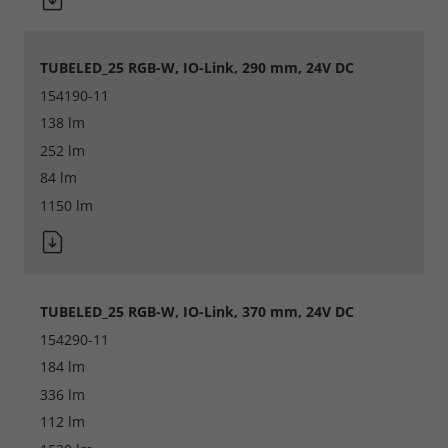
TUBELED_25 RGB-W, IO-Link, 290 mm, 24V DC
154190-11
138 lm
252 lm
84 lm
Required
1150 lm
Consent Information
TUBELED_25 RGB-W, IO-Link, 370 mm, 24V DC
Marketing
154290-11
184 lm
Consent Information
336 lm
112 lm