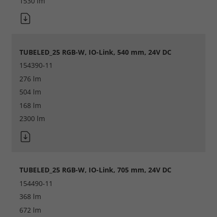
1530 lm
Accept All
Save
TUBELED_25 RGB-W, IO-Link, 540 mm, 24V DC
Refuse
154390-11
276 lm
Legal notice
Privacy policy
504 lm
168 lm
2300 lm
TUBELED_25 RGB-W, IO-Link, 705 mm, 24V DC
154490-11
368 lm
672 lm