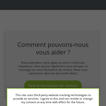
Comment pouvons-nous
vous aider ?
Nous attendons votre appel ou votre e-mail avec
impatience. Vous pouvez également nous envoyer un
message via notre formulaire de contact. Nous vous
répondrons dans les plus brefs délais.
Vers le formulaire de contact
This site uses third-party website tracking technologies to
provide its services. I agree to this and can revoke or change
my consent at any time with effect for the future.