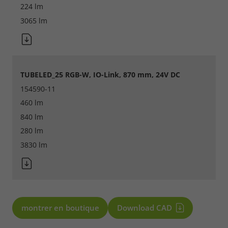
224 lm
3065 lm
TUBELED_25 RGB-W, IO-Link, 870 mm, 24V DC
154590-11
460 lm
840 lm
280 lm
3830 lm
montrer en boutique
Download CAD