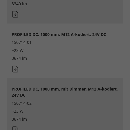
3340 lm
Marketing und Statistik
Cookie Informationen anzeigen
PROFILED DC, 1000 mm, M12 A-kodiert, 24V DC
150714-01
Alle akzeptieren
~23 W
3674 lm
Speichern
Ablehnen
Impressum
Datenschutz
PROFILED DC, 1000 mm, mit Dimmer, M12 A-kodiert,
24V DC
150714-02
~23 W
3674 lm