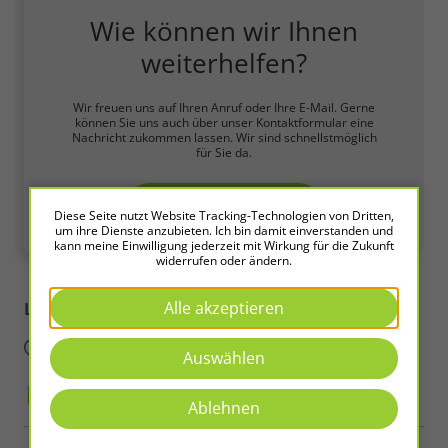
Wie können wir Ihnen
weiterhelfen?
Wir freuen uns auf Ihren Anruf oder Ihre E-Mail. Gerne
können Sie uns auch über unser Kontaktformular eine
Nachricht zukommen lassen. Wir sind schnellstmöglich
für Sie da.
Zum Kontaktformular
Diese Seite nutzt Website Tracking-Technologien von Dritten,
um ihre Dienste anzubieten. Ich bin damit einverstanden und
kann meine Einwilligung jederzeit mit Wirkung für die Zukunft
widerrufen oder ändern.
Alle akzeptieren
LED2WORK
Intelligence in Light
Auswählen
Ablehnen
Copyright © 2026 LED2WORK GmbH. All Rights Reserved